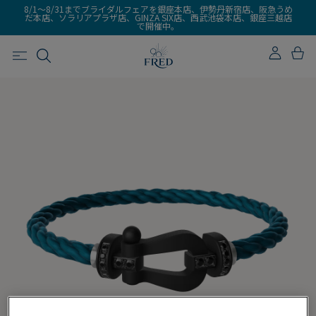
8/1～8/31までブライダルフェアを銀座本店、伊勢丹新宿店、阪急うめ
だ本店、ソラリアプラザ店、GINZA SIX店、西武池袋本店、銀座三越店
で開催中。