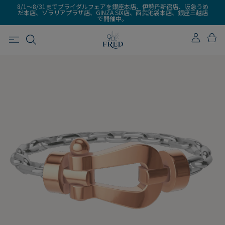
8/1～8/31までブライダルフェアを銀座本店、伊勢丹新宿店、阪急うめ
だ本店、ソラリアプラザ店、GINZA SIX店、西武池袋本店、銀座三越店
で開催中。