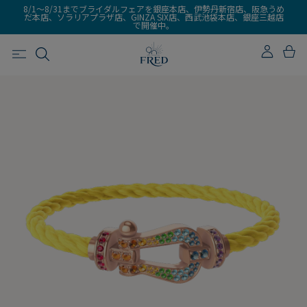
8/1～8/31までブライダルフェアを銀座本店、伊勢丹新宿店、阪急うめ
だ本店、ソラリアプラザ店、GINZA SIX店、西武池袋本店、銀座三越店
で開催中。