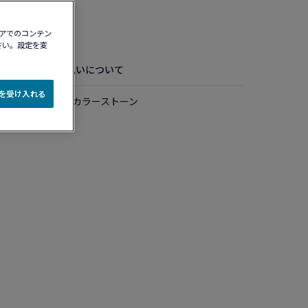
認する​
ィアでのコンテン
さい。設定を変
配送・お支払いについて
e を受け入れる
Kピンクゴールド＆カラーストーン