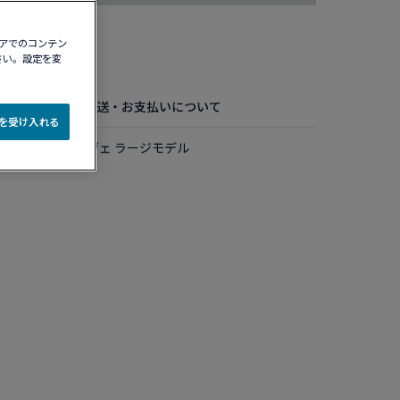
ィアでのコンテン
認する​
さい。設定を変
お手入れ方法
配送・お支払いについて
e を受け入れる
 ダイヤモン フパヴェ ラージモデル