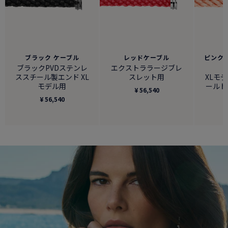
ブラック ケーブル
レッドケーブル
ピンクゴ
ブラックPVDステンレ
エクストララージブレ
ススチール製エンド XL
スレット用
XLモデ
モデル用
ールド
¥ 56,540
¥ 56,540
¥