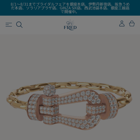
8/1～8/31までブライダルフェアを銀座本店、伊勢丹新宿店、阪急うめ
だ本店、ソラリアプラザ店、GINZA SIX店、西武池袋本店、銀座三越店
で開催中。