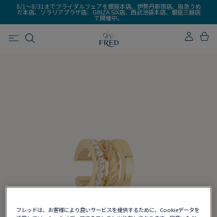
8/1～8/31までブライダルフェアを銀座本店、伊勢丹新宿店、阪急うめ
だ本店、ソラリアプラザ店、GINZA SIX店、西武池袋本店、銀座三越店
で開催中。
フレッドは、お客様により良いサービスを提供するために、Cookieデータを