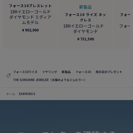
フォース10ブレスレット
新製品
18Kイエローゴールド
フォース10 ライズ ネッ
フォース
ダイヤモンド ミディア
クレス
ムモデル
18Kイエローゴールド
フォース
¥ 902,000
ダイヤモンド
¥ 731,500
フォース10ライズ
イヤリング
新製品
フォース10
母の日のプレゼント
THE SUNSHINE JEWELER（太陽のようなジュエラー）
ホーム
EARRINGS