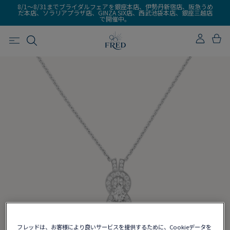
8/1～8/31までブライダルフェアを銀座本店、伊勢丹新宿店、阪急うめ
だ本店、ソラリアプラザ店、GINZA SIX店、西武池袋本店、銀座三越店
で開催中。
フレッドは、お客様により良いサービスを提供するために、Cookieデータを