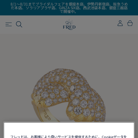
8/1～8/31までブライダルフェアを銀座本店、伊勢丹新宿店、阪急うめ
だ本店、ソラリアプラザ店、GINZA SIX店、西武池袋本店、銀座三越店
で開催中。
フレッドは、お客様により良いサービスを提供するために、Cookieデータを