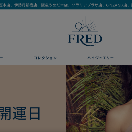
を銀座本店、伊勢丹新宿店、阪急うめだ本店、ソラリアプラザ店、GINZA SIX
ー
コレクション
ハイジュエリー
開運日