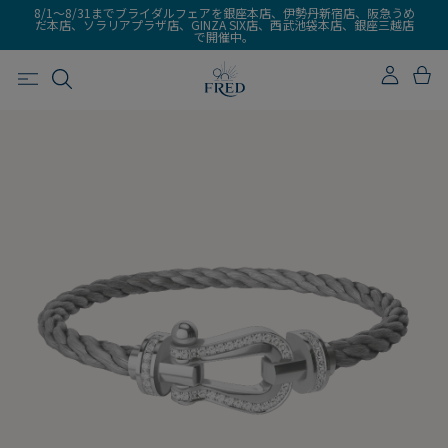
8/1～8/31までブライダルフェアを銀座本店、伊勢丹新宿店、阪急うめ
だ本店、ソラリアプラザ店、GINZA SIX店、西武池袋本店、銀座三越店
で開催中。