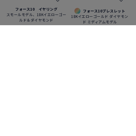
フォース10 イヤリング
フォース10ブレスレット
スモールモデル、18Kイエローゴー
18Kイエローゴールド ダイヤモン
ルド＆ダイヤモンド
ド ミディアムモデル
¥ 187,000
¥ 472,450
定番アイテム
フォース10 ネックレス
フォース10 ネックレス
18Kイエローゴールド ダイヤモン
18Kイエローゴールド ダイヤモン
ド ミディアムモデル
ド ミディアムモデル
¥ 809,600
価格はお問い合わせください
«
‹
1
2
›
»
42 / 59