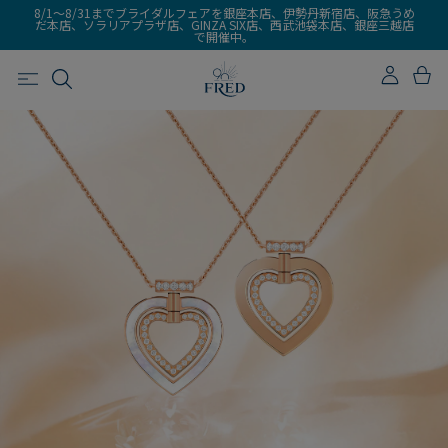
8/1～8/31までブライダルフェアを銀座本店、伊勢丹新宿店、阪急うめ
だ本店、ソラリアプラザ店、GINZA SIX店、西武池袋本店、銀座三越店
で開催中。