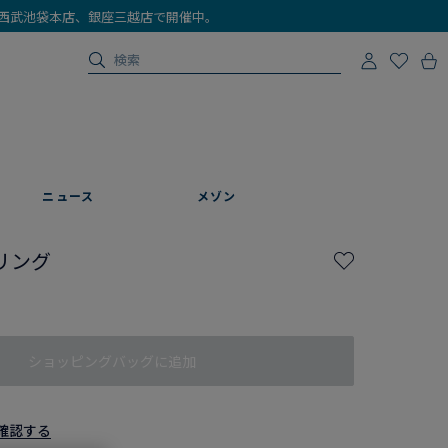
店、西武池袋本店、銀座三越店で開催中。
ニュース
メゾン
リング
ショッピングバッグに追加
認する​