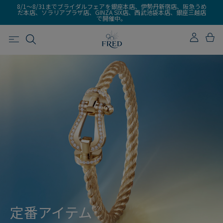
8/1～8/31までブライダルフェアを銀座本店、伊勢丹新宿店、阪急うめ
だ本店、ソラリアプラザ店、GINZA SIX店、西武池袋本店、銀座三越店
で開催中。
定番アイテム
(59)