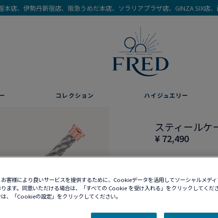
を銀座本店、伊勢丹新宿店、阪急うめだ本店、ソラリアプラザ店、GINZA SIX
ー
コレクション
ハイジュエリー
スティールケ
¥ 72,490
お客様により良いサービスを提供するために、Cookieデータを活用してソーシャルメデ
ります。同意いただける場合は、「すべての Cookie を受け入れる」をクリックしてくだ
10営業日以内に発送
は、「Cookieの設定」をクリックしてください。
ブティックの在庫を確