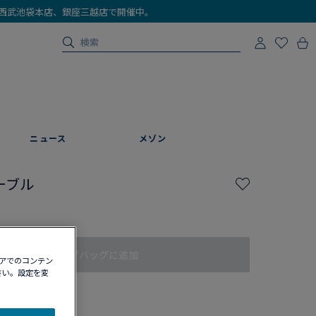
店、西武池袋本店、銀座三越店で開催中。
ニュース
メゾン
ーブル
ショッピングバッグに追加
ィアでのコンテン
さい。設定を変
認する​