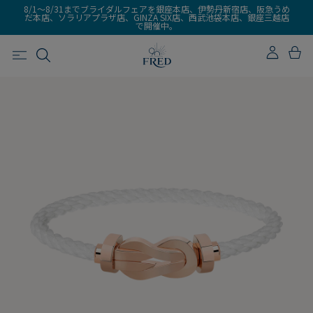
8/1～8/31までブライダルフェアを銀座本店、伊勢丹新宿店、阪急うめ
だ本店、ソラリアプラザ店、GINZA SIX店、西武池袋本店、銀座三越店
で開催中。