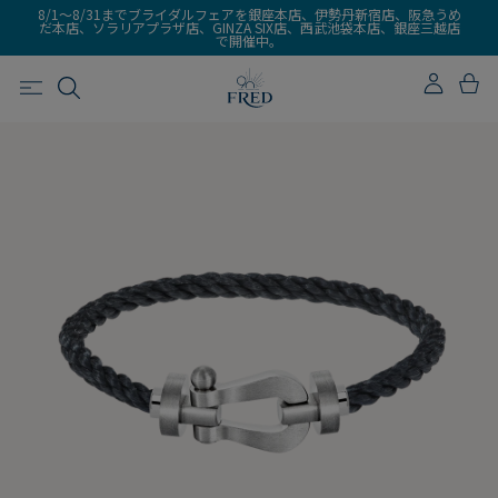
8/1～8/31までブライダルフェアを銀座本店、伊勢丹新宿店、阪急うめ
だ本店、ソラリアプラザ店、GINZA SIX店、西武池袋本店、銀座三越店
で開催中。