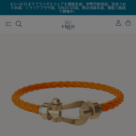
8/1～8/31までブライダルフェアを銀座本店、伊勢丹新宿店、阪急うめ
だ本店、ソラリアプラザ店、GINZA SIX店、西武池袋本店、銀座三越店
で開催中。