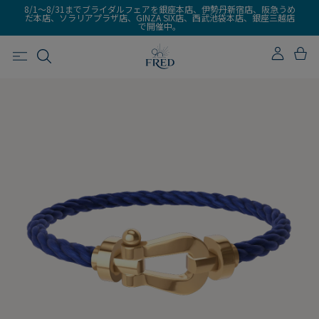
8/1～8/31までブライダルフェアを銀座本店、伊勢丹新宿店、阪急うめ
だ本店、ソラリアプラザ店、GINZA SIX店、西武池袋本店、銀座三越店
で開催中。