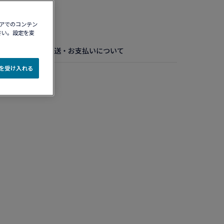
認する​
ィアでのコンテン
さい。設定を変
お手入れ方法
配送・お支払いについて
e を受け入れる
ド ラージモデル