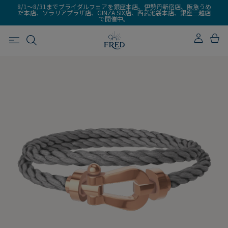
8/1～8/31までブライダルフェアを銀座本店、伊勢丹新宿店、阪急うめ
だ本店、ソラリアプラザ店、GINZA SIX店、西武池袋本店、銀座三越店
で開催中。