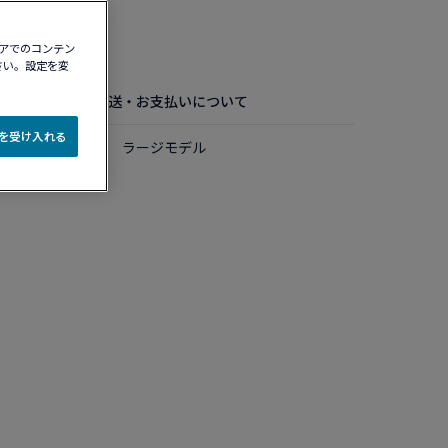
認する​
ィアでのコンテン
さい。設定を変
お手入れ方法
配送・お支払いについて
e を受け入れる
ルド ダイアモンド ラージモデル