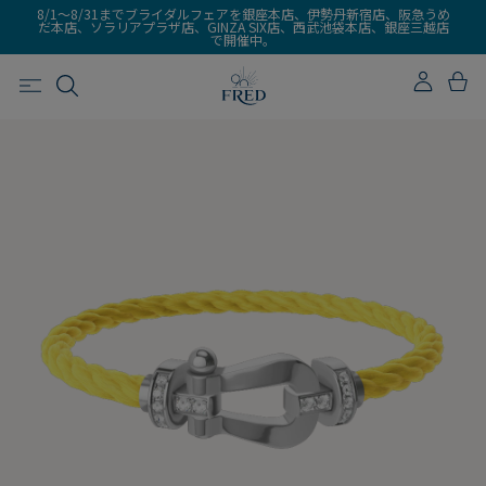
8/1～8/31までブライダルフェアを銀座本店、伊勢丹新宿店、阪急うめ
だ本店、ソラリアプラザ店、GINZA SIX店、西武池袋本店、銀座三越店
で開催中。