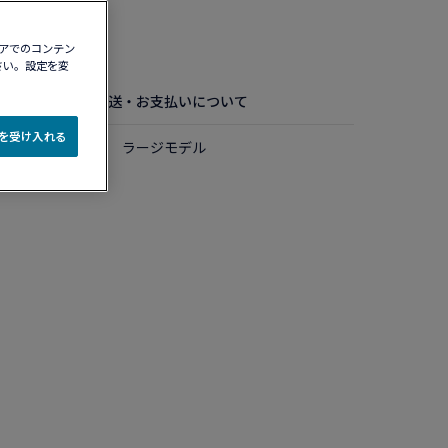
認する​
ィアでのコンテン
さい。設定を変
お手入れ方法
配送・お支払いについて
e を受け入れる
ルド ダイアモンド ラージモデル