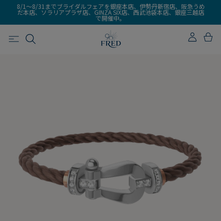
8/1～8/31までブライダルフェアを銀座本店、伊勢丹新宿店、阪急うめ
だ本店、ソラリアプラザ店、GINZA SIX店、西武池袋本店、銀座三越店
で開催中。