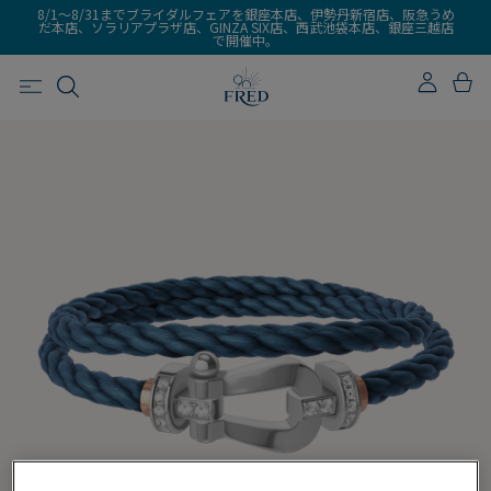
8/1～8/31までブライダルフェアを銀座本店、伊勢丹新宿店、阪急うめ
だ本店、ソラリアプラザ店、GINZA SIX店、西武池袋本店、銀座三越店
で開催中。