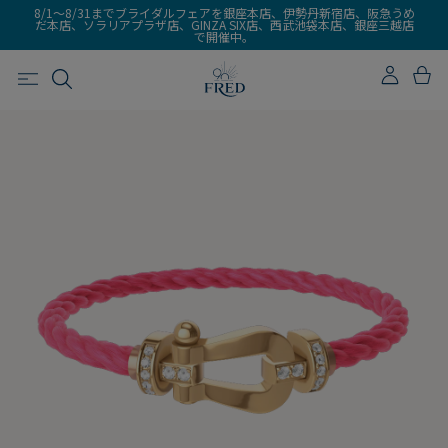
8/1～8/31までブライダルフェアを銀座本店、伊勢丹新宿店、阪急うめ
だ本店、ソラリアプラザ店、GINZA SIX店、西武池袋本店、銀座三越店
で開催中。