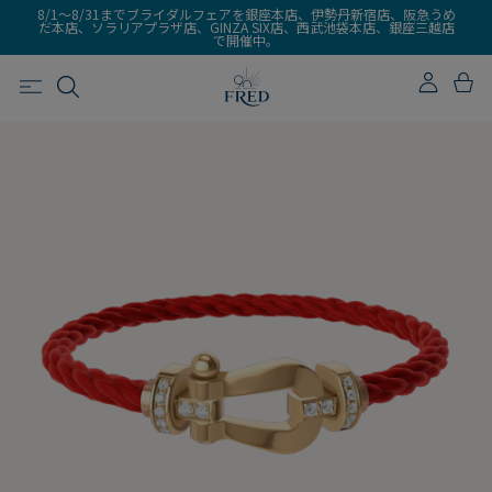
8/1～8/31までブライダルフェアを銀座本店、伊勢丹新宿店、阪急うめ
だ本店、ソラリアプラザ店、GINZA SIX店、西武池袋本店、銀座三越店
で開催中。