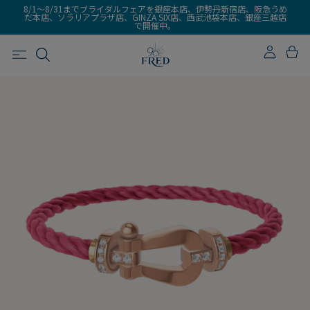
8/1～8/31までブライダルフェアを銀座本店、伊勢丹新宿店、阪急うめ
だ本店、ソラリアプラザ店、GINZA SIX店、西武池袋本店、銀座三越店
で開催中。