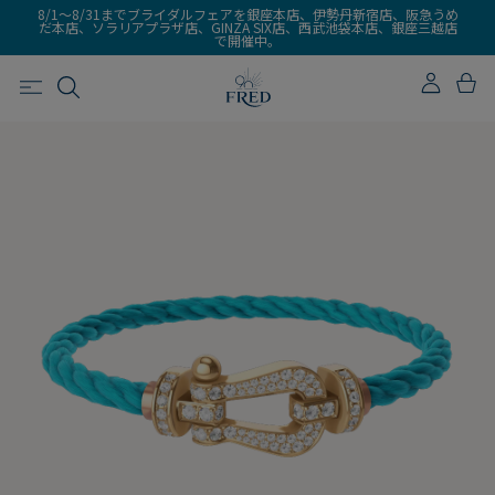
8/1～8/31までブライダルフェアを銀座本店、伊勢丹新宿店、阪急うめ
だ本店、ソラリアプラザ店、GINZA SIX店、西武池袋本店、銀座三越店
で開催中。