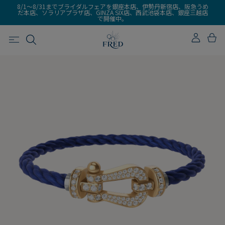
8/1～8/31までブライダルフェアを銀座本店、伊勢丹新宿店、阪急うめ
だ本店、ソラリアプラザ店、GINZA SIX店、西武池袋本店、銀座三越店
で開催中。