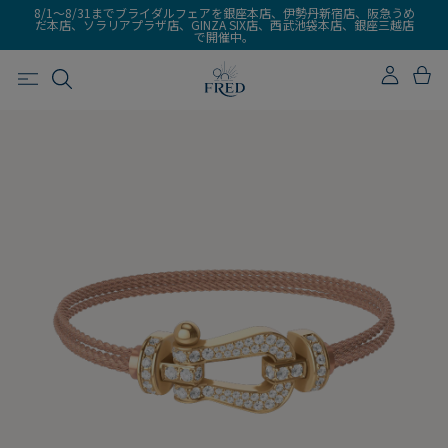
8/1～8/31までブライダルフェアを銀座本店、伊勢丹新宿店、阪急うめ
だ本店、ソラリアプラザ店、GINZA SIX店、西武池袋本店、銀座三越店
で開催中。