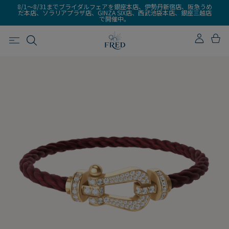
8/1～8/31までブライダルフェアを銀座本店、伊勢丹新宿店、阪急うめ
だ本店、ソラリアプラザ店、GINZA SIX店、西武池袋本店、銀座三越店
で開催中。