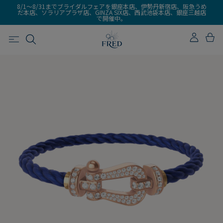
8/1～8/31までブライダルフェアを銀座本店、伊勢丹新宿店、阪急うめ
だ本店、ソラリアプラザ店、GINZA SIX店、西武池袋本店、銀座三越店
で開催中。