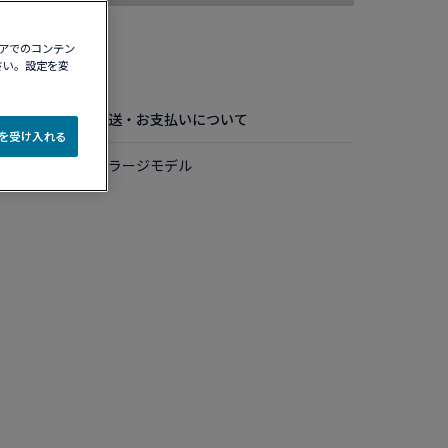
ィアでのコンテン
認する​
さい。設定を変
お手入れ方法
配送・お支払いについて
e を受け入れる
ド ダイアモンド ラージモデル