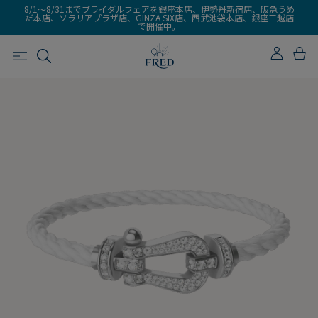
8/1～8/31までブライダルフェアを銀座本店、伊勢丹新宿店、阪急うめ
だ本店、ソラリアプラザ店、GINZA SIX店、西武池袋本店、銀座三越店
で開催中。