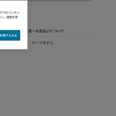
ィアでのコンテン
認する​
さい。設定を変
お手入れ方法
配送・お支払いについて
e を受け入れる
ルド ダイアモンド ラージモデル