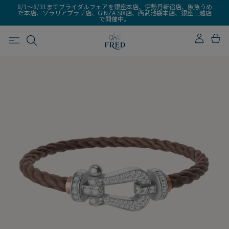
8/1～8/31までブライダルフェアを銀座本店、伊勢丹新宿店、阪急うめ
だ本店、ソラリアプラザ店、GINZA SIX店、西武池袋本店、銀座三越店
で開催中。