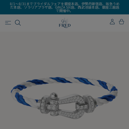
8/1～8/31までブライダルフェアを銀座本店、伊勢丹新宿店、阪急うめ
だ本店、ソラリアプラザ店、GINZA SIX店、西武池袋本店、銀座三越店
で開催中。