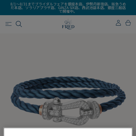
8/1～8/31までブライダルフェアを銀座本店、伊勢丹新宿店、阪急うめ
だ本店、ソラリアプラザ店、GINZA SIX店、西武池袋本店、銀座三越店
で開催中。