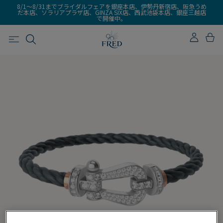
8/1～8/31までブライダルフェアを銀座本店、伊勢丹新宿店、阪急うめ
だ本店、ソラリアプラザ店、GINZA SIX店、西武池袋本店、銀座三越店
で開催中。