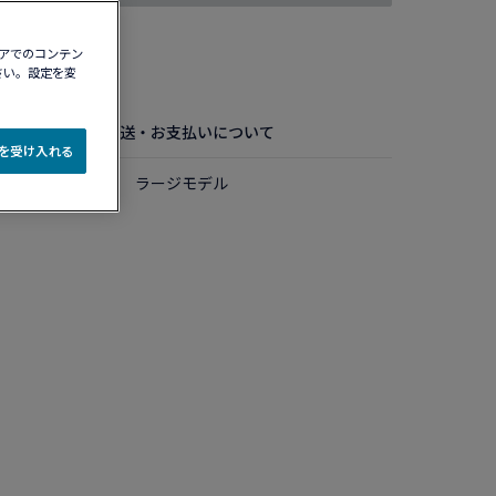
ィアでのコンテン
認する​
さい。設定を変
お手入れ方法
配送・お支払いについて
e を受け入れる
ルド ダイアモンド ラージモデル