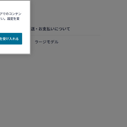
認する​
ィアでのコンテン
さい。設定を変
お手入れ方法
配送・お支払いについて
e を受け入れる
ルド ダイアモンド ラージモデル