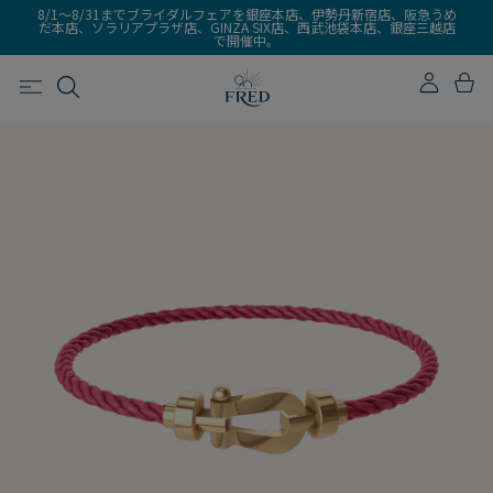
8/1～8/31までブライダルフェアを銀座本店、伊勢丹新宿店、阪急うめ
だ本店、ソラリアプラザ店、GINZA SIX店、西武池袋本店、銀座三越店
で開催中。