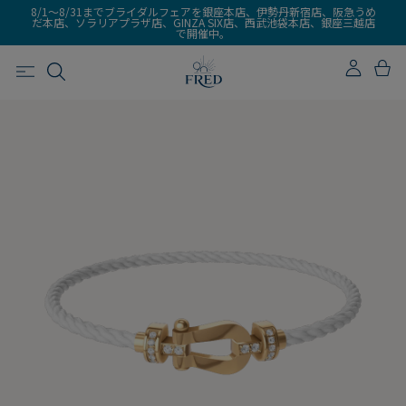
8/1～8/31までブライダルフェアを銀座本店、伊勢丹新宿店、阪急うめ
だ本店、ソラリアプラザ店、GINZA SIX店、西武池袋本店、銀座三越店
で開催中。