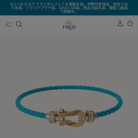
8/1～8/31までブライダルフェアを銀座本店、伊勢丹新宿店、阪急うめ
だ本店、ソラリアプラザ店、GINZA SIX店、西武池袋本店、銀座三越店
で開催中。