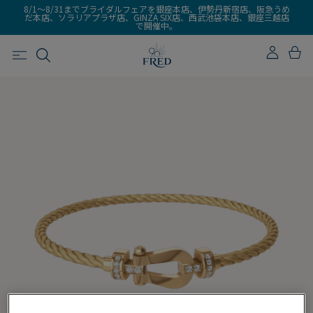
8/1～8/31までブライダルフェアを銀座本店、伊勢丹新宿店、阪急うめ
だ本店、ソラリアプラザ店、GINZA SIX店、西武池袋本店、銀座三越店
で開催中。