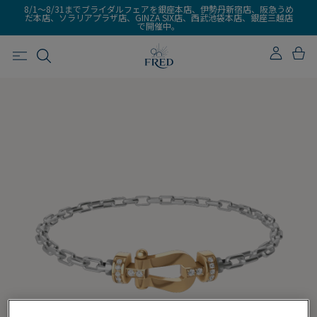
8/1～8/31までブライダルフェアを銀座本店、伊勢丹新宿店、阪急うめ
だ本店、ソラリアプラザ店、GINZA SIX店、西武池袋本店、銀座三越店
で開催中。