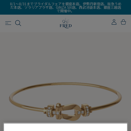
8/1～8/31までブライダルフェアを銀座本店、伊勢丹新宿店、阪急うめ
だ本店、ソラリアプラザ店、GINZA SIX店、西武池袋本店、銀座三越店
で開催中。