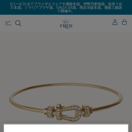
8/1～8/31までブライダルフェアを銀座本店、伊勢丹新宿店、阪急うめ
だ本店、ソラリアプラザ店、GINZA SIX店、西武池袋本店、銀座三越店
で開催中。